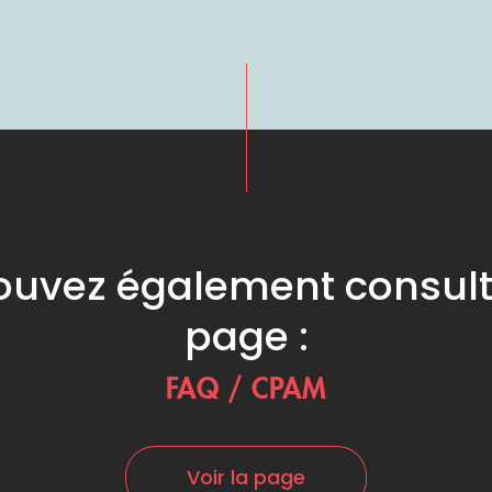
uvez également consult
page :
FAQ / CPAM
Voir la page