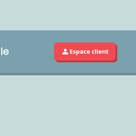
le
Espace client