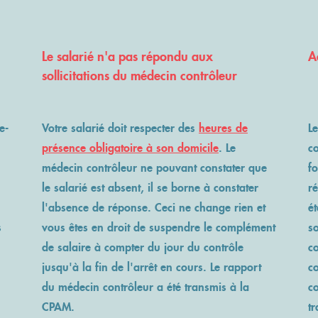
Le salarié n'a pas répondu aux
A
sollicitations du médecin contrôleur
e-
Votre salarié doit respecter des
heures de
Le
présence obligatoire à son domicile
. Le
c
médecin contrôleur ne pouvant constater que
fo
le salarié est absent, il se borne à constater
ré
l'absence de réponse. Ceci ne change rien et
ét
s
vous êtes en droit de suspendre le complément
so
de salaire à compter du jour du contrôle
c
jusqu'à la fin de l'arrêt en cours. Le rapport
co
du médecin contrôleur a été transmis à la
c
CPAM.
t