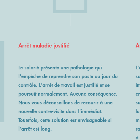
Arrêt maladie justifié
A
Le salarié présente une pathologie qui
L'
l'empêche de reprendre son poste au jour du
sa
contrôle. L'arrêt de travail est justifié et se
i
poursuit normalement. Aucune conséquence.
en
Nous vous déconseillons de recourir à une
s
nouvelle contre-visite dans l'immédiat.
lu
Toutefois, cette solution est envisageable si
mé
l'arrêt est long.
r
à