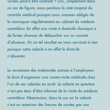
sorties peut-il être contrôlé ? Oui, simplement dans
ACCÈS MÉDECIN
NOS ENGAGEMENTS
VOS TÉMOIGNAGES
ce cas de figure, nous perdons le côté inopiné du
REVUE DE PRESSE
QUALITÉ ISO 9001:2015
contrôle médical puisque nous sommes obligés de
le convoquer régulièrement au cabinet du médecin
Lancer un contrôle
contrôleur. En effet une visite à domicile classique a
de fortes chances de déboucher sur un constat
d’absence. Or un tel résultat ne vous servirait à rien
puisque votre salarié a en effet le droit de
s’absenter.
Le versement des indemnités octroie à l’employeur
le droit d’organiser une contre-visite médicale chez
l’un de ses salariés en arrêt. Le salarié en question
n’est pas tenu d’être informé de la visite du médecin
contrôleur. Néanmoins, dans le cas où la salarié
s’est vu autoriser des heures de sorties par son