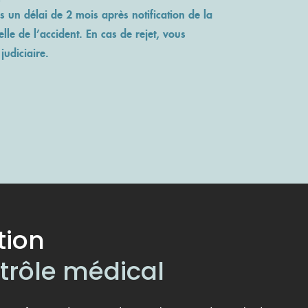
 un délai de 2 mois après notification de la
lle de l’accident. En cas de rejet, vous
judiciaire.
tion
ntrôle médical