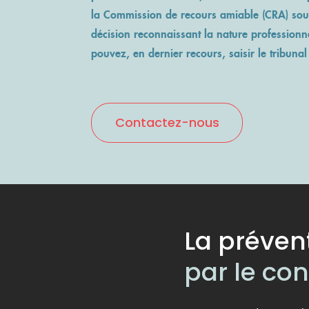
la Commission de recours amiable (CRA) sous
décision reconnaissant la nature professionne
pouvez, en dernier recours, saisir le tribunal 
Contactez-nous
La préven
par le co