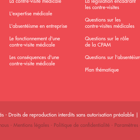
La contre-visite médicale
La législation encadrant
les contre-visites
L'expertise médicale
Questions sur les
L'absentéisme en entreprise
contre-visites médicales
Le fonctionnement d'une
Questions sur le rôle
contre-visite médicale
de la CPAM
Les conséquences d'une
Questions sur l'absentéis
contre-visite médicale
Plan thématique
 - Droits de reproduction interdits sans autorisation préalable 
 nous
-
Mentions légales
-
Politique de confidentialité
-
Paramètres 