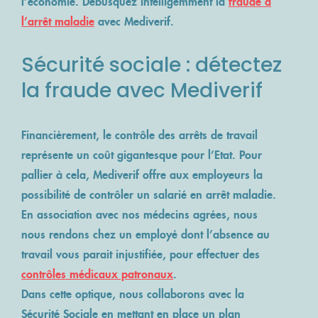
l’économie. Débusquez intelligemment la
fraude à
ACCÈS MÉDECIN
NOS ENGAGEMENTS
l’arrêt maladie
avec Mediverif.
VOS TÉMOIGNAGES
REVUE DE PRESSE
QUALITÉ ISO 9001:2015
Sécurité sociale : détectez
Lancer un contrôle
la fraude avec Mediverif
Financièrement, le contrôle des arrêts de travail
représente un coût gigantesque pour l’Etat. Pour
pallier à cela, Mediverif offre aux employeurs la
possibilité de contrôler un salarié en arrêt maladie.
En association avec nos médecins agrées, nous
nous rendons chez un employé dont l’absence au
travail vous parait injustifiée, pour effectuer des
contrôles médicaux patronaux
.
Dans cette optique, nous collaborons avec la
Sécurité Sociale en mettant en place un plan