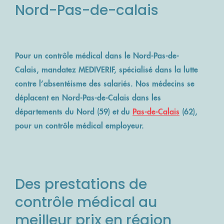
Nord-Pas-de-calais
ACCÈS MÉDECIN
NOS ENGAGEMENTS
VOS TÉMOIGNAGES
REVUE DE PRESSE
QUALITÉ ISO 9001:2015
Lancer un contrôle
Pour un contrôle médical dans le Nord-Pas-de-
Calais, mandatez MEDIVERIF, spécialisé dans la lutte
contre l’absentéisme des salariés. Nos médecins se
déplacent en
Nord-Pas-de-Calais
dans les
départements du Nord (59) et du
Pas-de-Calais
(62),
pour un contrôle médical employeur.
Des prestations de
contrôle médical au
meilleur prix en région