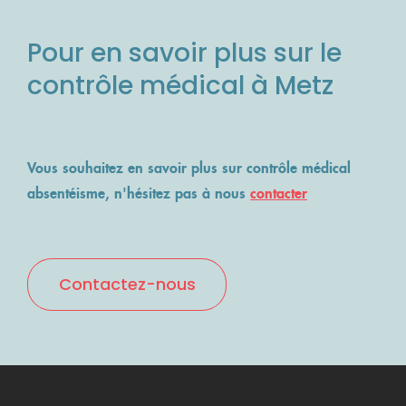
ACCÈS MÉDECIN
NOS ENGAGEMENTS
VOS TÉMOIGNAGES
REVUE DE PRESSE
Pour en savoir plus sur le
QUALITÉ ISO 9001:2015
contrôle médical à Metz
Lancer un contrôle
Vous souhaitez en savoir plus sur contrôle médical
absentéisme, n'hésitez pas à nous
contacter
Contactez-nous