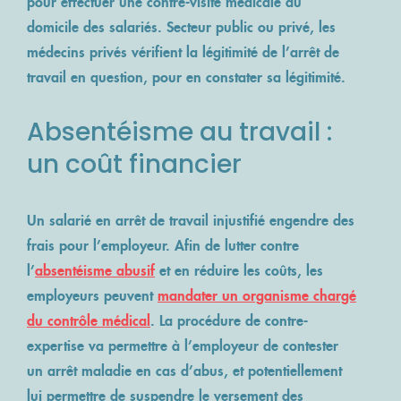
pour effectuer une contre-visite médicale au
ACCÈS MÉDECIN
NOS ENGAGEMENTS
domicile des salariés. Secteur public ou privé, les
VOS TÉMOIGNAGES
REVUE DE PRESSE
médecins privés vérifient la légitimité de l’arrêt de
QUALITÉ ISO 9001:2015
travail en question, pour en constater sa légitimité.
Lancer un contrôle
Absentéisme au travail :
un coût financier
Un salarié en arrêt de travail injustifié engendre des
frais pour l’employeur. Afin de lutter contre
l’
absentéisme abusif
et en réduire les coûts, les
employeurs peuvent
mandater un organisme chargé
du contrôle médical
. La procédure de contre-
expertise va permettre à l’employeur de contester
un arrêt maladie en cas d’abus, et potentiellement
lui permettre de suspendre le versement des