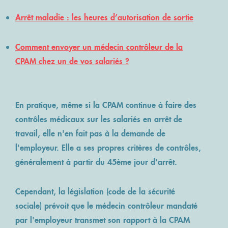
ACCÈS MÉDECIN
NOS ENGAGEMENTS
VOS TÉMOIGNAGES
Arrêt maladie : les heures d’autorisation de sortie
REVUE DE PRESSE
QUALITÉ ISO 9001:2015
Comment envoyer un médecin contrôleur de la
Lancer un contrôle
CPAM chez un de vos salariés ?
En pratique, même si la CPAM continue à faire des
contrôles médicaux sur les salariés en arrêt de
travail, elle n'en fait pas à la demande de
l'employeur. Elle a ses propres critères de contrôles,
généralement à partir du 45ème jour d'arrêt.
Cependant, la législation (code de la sécurité
sociale) prévoit que le médecin contrôleur mandaté
par l'employeur transmet son rapport à la CPAM