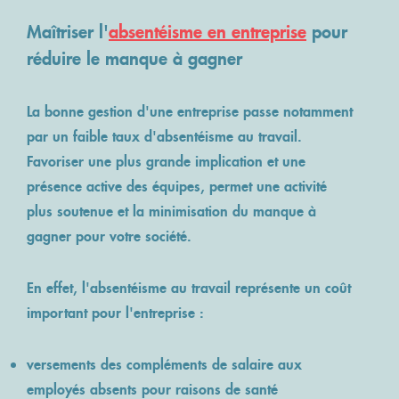
ACCÈS MÉDECIN
NOS ENGAGEMENTS
VOS TÉMOIGNAGES
Maîtriser l'
absentéisme en entreprise
pour
REVUE DE PRESSE
QUALITÉ ISO 9001:2015
réduire le manque à gagner
Lancer un contrôle
La bonne gestion d'une entreprise passe notamment
par un faible taux d'
absentéisme au travail
.
Favoriser une plus grande implication et une
présence active des équipes, permet une activité
plus soutenue et la minimisation du manque à
gagner pour votre société.
En effet, l'absentéisme au travail représente un coût
important pour l'entreprise :
versements des compléments de salaire aux
employés absents pour raisons de santé